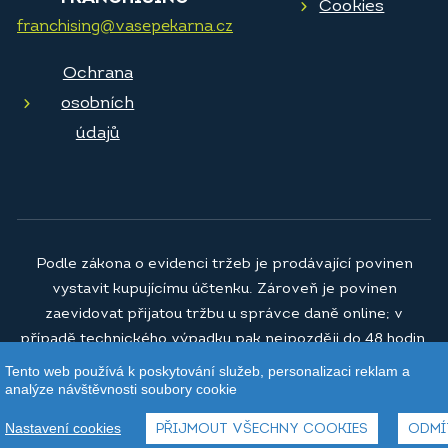
Cookies
franchising@vasepekarna.cz
Ochrana
osobních
údajů
Podle zákona o evidenci tržeb je prodávající povinen
vystavit kupujícímu účtenku. Zároveň je povinen
zaevidovat přijatou tržbu u správce daně online; v
případě technického výpadku pak nejpozději do 48 hodin.
Tento web používá k poskytování služeb, personalizaci reklam a
© 2026
Vaše pekárna a.s.
analýze návštěvnosti soubory cookie
Nastavení cookies
PŘIJMOUT VŠECHNY COOKIES
ODMÍ