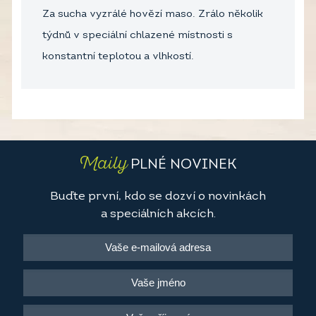
Za sucha vyzrálé hovězí maso. Zrálo několik
týdnů v speciální chlazené místnosti s
konstantní teplotou a vlhkostí.
Maily
PLNÉ NOVINEK
Buďte první, kdo se dozví o novinkách
a speciálních akcích.