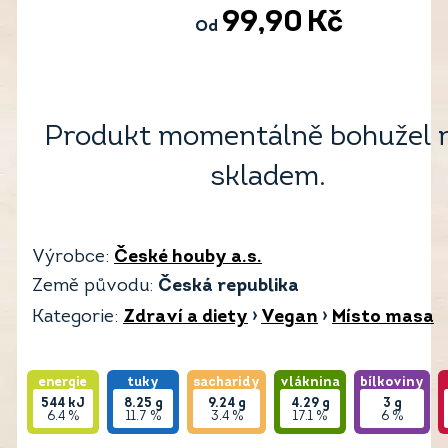
99,90
Kč
Od
Produkt momentálně bohužel 
skladem.
Výrobce:
České houby a.s.
Země původu:
Česká republika
Kategorie:
Zdraví a diety
›
Vegan
›
Místo masa
energie
tuky
sacharidy
vláknina
bílkoviny
544
kJ
8.25
g
9.24
g
4.29
g
3
g
6.4 %
11.7 %
3.4 %
17.1 %
6 %