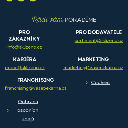
Rádi vám
PORADÍME
PRO
PRO DODAVATELE
ZÁKAZNÍKY
sortiment@sklizeno.cz
info@sklizeno.cz
KARIÉRA
MARKETING
prace@sklizeno.cz
marketing@vasepekarna.cz
FRANCHISING
Cookies
franchising@vasepekarna.cz
Ochrana
osobních
údajů