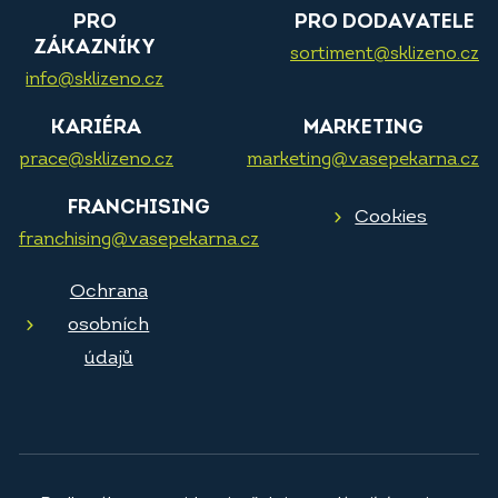
PRO
PRO DODAVATELE
ZÁKAZNÍKY
sortiment@sklizeno.cz
info@sklizeno.cz
KARIÉRA
MARKETING
prace@sklizeno.cz
marketing@vasepekarna.cz
FRANCHISING
Cookies
franchising@vasepekarna.cz
Ochrana
osobních
údajů