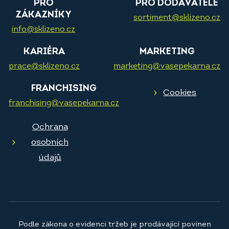
PRO
PRO DODAVATELE
ZÁKAZNÍKY
sortiment@sklizeno.cz
info@sklizeno.cz
KARIÉRA
MARKETING
prace@sklizeno.cz
marketing@vasepekarna.cz
FRANCHISING
Cookies
franchising@vasepekarna.cz
Ochrana
osobních
údajů
Podle zákona o evidenci tržeb je prodávající povinen