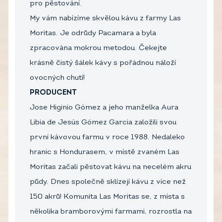
pro pěstování.
My vám nabízíme skvělou kávu z farmy Las
Moritas. Je odrůdy Pacamara a byla
zpracována mokrou metodou. Čekejte
krásně čistý šálek kávy s pořádnou náloží
ovocných chutí!
PRODUCENT
Jose Higinio Gómez a jeho manželka Aura
Libia de Jesús Gómez Garcia založili svou
první kávovou farmu v roce 1988. Nedaleko
hranic s Hondurasem, v místě zvaném Las
Moritas začali pěstovat kávu na necelém akru
půdy. Dnes společně sklízejí kávu z více než
150 akrů! Komunita Las Moritas se, z místa s
několika bramborovými farmami, rozrostla na