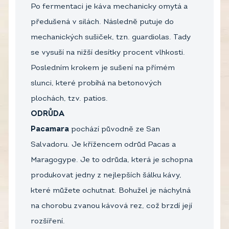
Po fermentaci je káva mechanicky omytá a
předušená v silách. Následně putuje do
mechanických sušiček, tzn. guardiolas. Tady
se vysuší na nižší desítky procent vlhkosti.
Posledním krokem je sušení na přímém
slunci, které probíhá na betonových
plochách, tzv. patios.
ODRŮDA
Pacamara
pochází původně ze San
Salvadoru. Je křížencem odrůd Pacas a
Maragogype. Je to odrůda, která je schopna
produkovat jedny z nejlepších šálku kávy,
které můžete ochutnat. Bohužel je náchylná
na chorobu zvanou kávová rez, což brzdí její
rozšíření.