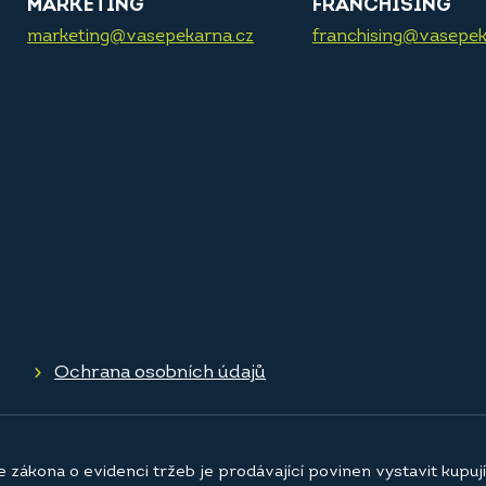
MARKETING
FRANCHISING
marketing@vasepekarna.cz
franchising@vasepek
Ochrana osobních údajů
e zákona o evidenci tržeb je prodávající povinen vystavit kupu