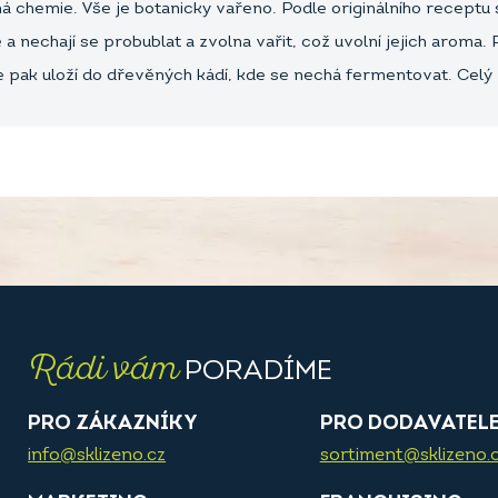
ádná chemie. Vše je botanicky vařeno. Podle originálního recep
 nechají se probublat a zvolna vařit, což uvolní jejich aroma. Př
e pak uloží do dřevěných kádí, kde se nechá fermentovat. Celý 
Rádi vám
PORADÍME
PRO ZÁKAZNÍKY
PRO DODAVATEL
info@sklizeno.cz
sortiment@sklizeno.