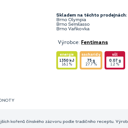
Skladem na těchto prodejnách:
Brno Olympia
Brno Semilasso
Brno Vaňkovka
Výrobce:
Fentimans
energie
sacharidy
sůl
1350
kJ
75
g
0.07
g
16.1 %
27.7 %
1.2 %
ODNOTY
ších kořenů čínského zázvoru podle tradičního receptu. Výrob