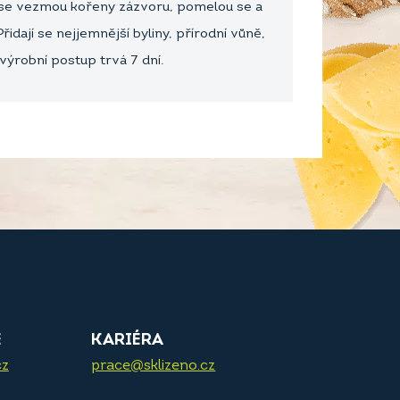
tu se vezmou kořeny zázvoru, pomelou se a
idají se nejjemnější byliny, přírodní vůně,
výrobní postup trvá 7 dní.
E
KARIÉRA
cz
prace@sklizeno.cz