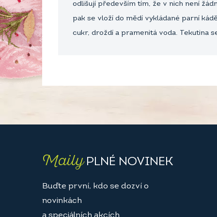
odlišují především tím, že v nich není ž
pak se vloží do mědí vykládané parní kádě a
cukr, droždí a pramenitá voda. Tekutina s
Maily
PLNÉ NOVINEK
Buďte první, kdo se dozví o
novinkách
a speciálních akcích.