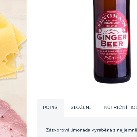
POPIS
SLOŽENÍ
NUTRIČNÍ H
Zázvorová limonáda vyráběná z nejjemněj