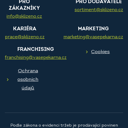
PRO
PRO DODAVATELE
ZÁKAZNÍKY
sortiment@sklizeno.cz
info@sklizeno.cz
KARIÉRA
MARKETING
prace@sklizeno.cz
marketing@vasepekarna.cz
FRANCHISING
Cookies
franchising@vasepekarna.cz
Ochrana
osobních
údajů
Podle zákona o evidenci tržeb je prodávající povinen