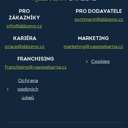
PRO
PRO DODAVATELE
ZÁKAZNÍKY
sortiment@sklizeno.cz
info@sklizeno.cz
KARIÉRA
MARKETING
prace@sklizeno.cz
marketing@vasepekarna.cz
FRANCHISING
Cookies
franchising@vasepekarna.cz
Ochrana
osobních
údajů