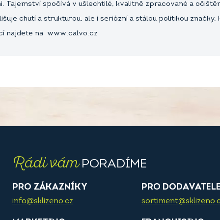
mi. Tajemství spočívá v ušlechtilé, kvalitně zpracované a očiš
je chutí a strukturou, ale i seriózní a stálou politikou značky,
ací najdete na www.calvo.cz
Rádi vám
PORADÍME
PRO ZÁKAZNÍKY
PRO DODAVATEL
info@sklizeno.cz
sortiment@sklizeno.