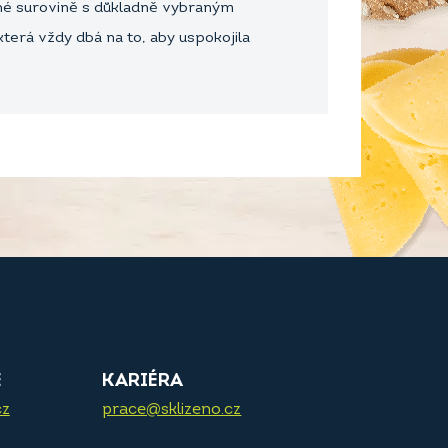
těné surovině s důkladně vybraným
 která vždy dbá na to, aby uspokojila
E
KARIÉRA
cz
prace@sklizeno.cz