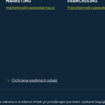
MARKETING
FRANCHISING
marketing@vasepekarna.cz
franchising@vasepek
Ochrana osobních údajů
e zákona o evidenci tržeb je prodávající povinen vystavit kupu