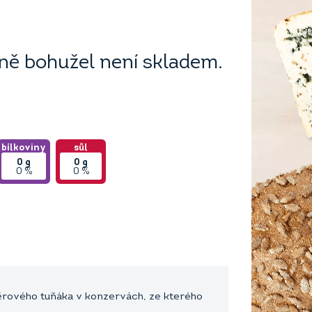
ě bohužel není skladem.
bílkoviny
sůl
0
g
0
g
0 %
0 %
ýběrového tuňáka v konzervách, ze kterého