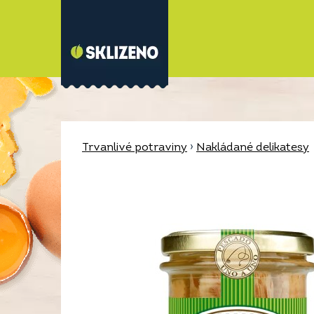
Trvanlivé potraviny
›
Nakládané delikatesy