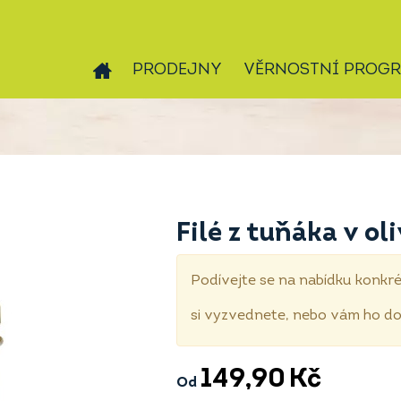
PRODEJNY
VĚRNOSTNÍ PROG
Filé z tuňáka v ol
Podívejte se na nabídku konkré
si vyzvednete, nebo vám ho 
149,90
Kč
Od