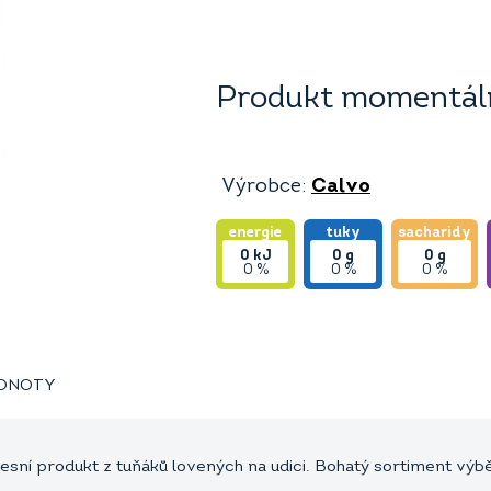
Produkt momentáln
Výrobce:
Calvo
energie
tuky
sacharidy
0
kJ
0
g
0
g
0 %
0 %
0 %
ODNOTY
oblesní produkt z tuňáků lovených na udici. Bohatý sortiment v