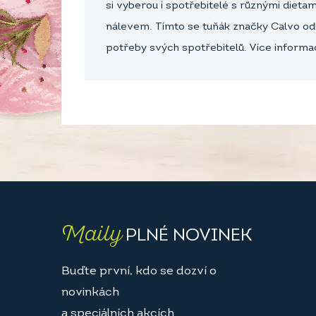
si vyberou i spotřebitelé s různými dieta
nálevem. Tímto se tuňák značky Calvo odlišu
potřeby svých spotřebitelů. Více inform
Maily
PLNÉ NOVINEK
Buďte první, kdo se dozví o
novinkách
a speciálních akcích.