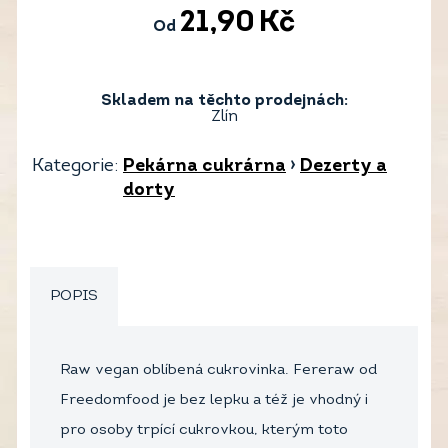
21,90
Kč
Od
Skladem na těchto prodejnách:
Zlín
Kategorie:
Pekárna cukrárna
›
Dezerty a
dorty
POPIS
Raw vegan oblíbená cukrovinka. Fereraw od
Freedomfood je bez lepku a též je vhodný i
pro osoby trpící cukrovkou, kterým toto