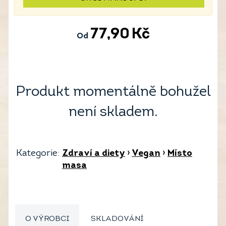
77,90
Kč
Od
Produkt momentálně bohužel
není skladem.
Kategorie:
Zdraví a diety
›
Vegan
›
Místo
masa
O VÝROBCI
SKLADOVÁNÍ