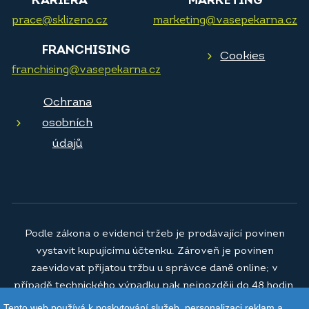
KARIÉRA
MARKETING
prace@sklizeno.cz
marketing@vasepekarna.cz
FRANCHISING
Cookies
franchising@vasepekarna.cz
Ochrana
osobních
údajů
Podle zákona o evidenci tržeb je prodávající povinen
vystavit kupujícímu účtenku. Zároveň je povinen
zaevidovat přijatou tržbu u správce daně online; v
případě technického výpadku pak nejpozději do 48 hodin.
Tento web používá k poskytování služeb, personalizaci reklam a
© 2026
Vaše pekárna a.s.