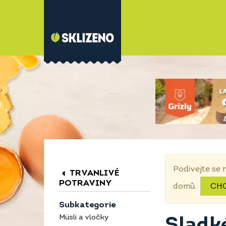
Podívejte se 
TRVANLIVÉ
POTRAVINY
domů.
CH
Subkategorie
Müsli a vločky
Sladk