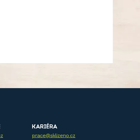
E
KARIÉRA
cz
prace@sklizeno.cz