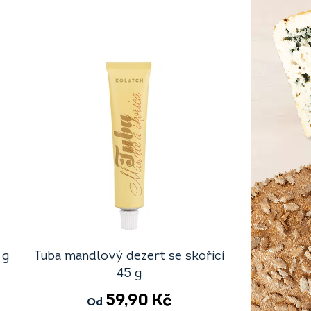
 g
Tuba mandlový dezert se skořicí
45 g
59,90
Kč
Od