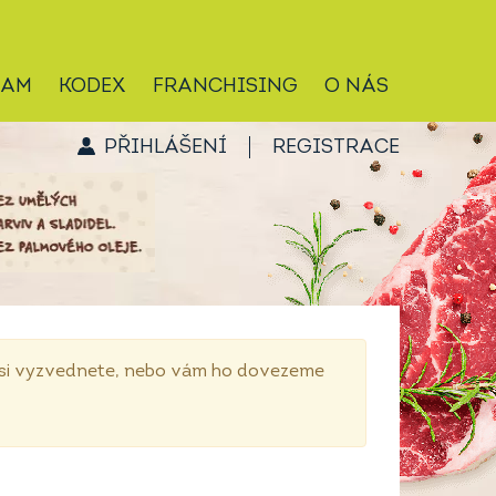
RAM
KODEX
FRANCHISING
O NÁS
PŘIHLÁŠENÍ
REGISTRACE
p si vyzvednete, nebo vám ho dovezeme