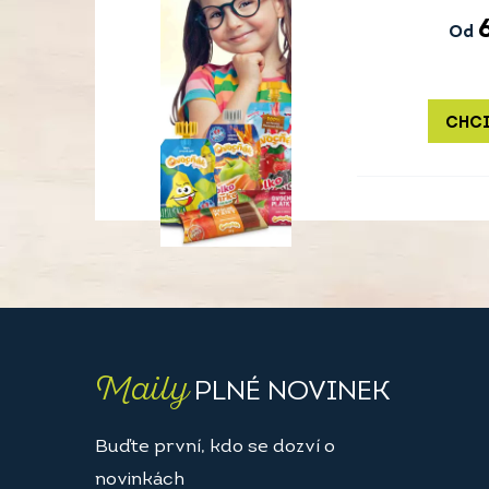
Od
CHCI
Maily
PLNÉ NOVINEK
Buďte první, kdo se dozví o
novinkách