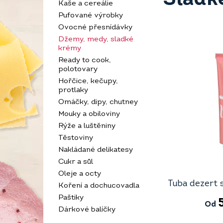
Kaše a cereálie
Pufované výrobky
Ovocné přesnídávky
Džemy, medy, sladké
krémy
Ready to cook,
polotovary
Hořčice, kečupy,
protlaky
Omáčky, dipy, chutney
Mouky a obiloviny
Rýže a luštěniny
Těstoviny
Nakládané delikatesy
Cukr a sůl
Oleje a octy
Tuba dezert 
Koření a dochucovadla
Paštiky
Od
Dárkové balíčky