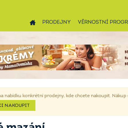
PRODEJNY
VĚRNOSTNÍ PROG
na nabídku konkrétní prodejny, kde chcete nakoupit. Náku
CI NAKOUPIT
é mazání