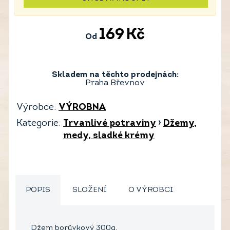
169
Kč
Od
Skladem na těchto prodejnách:
Praha Břevnov
Výrobce:
VÝROBNA
Kategorie:
Trvanlivé potraviny
›
Džemy,
medy, sladké krémy
POPIS
SLOŽENÍ
O VÝROBCI
Džem borůvkový 300g.