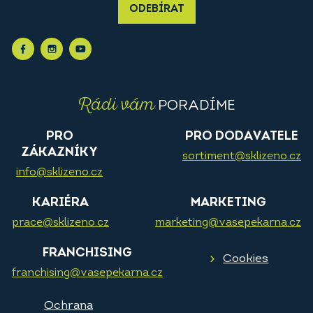
ODEBÍRAT
Rádi vám
PORADÍME
PRO
PRO DODAVATELE
ZÁKAZNÍKY
sortiment@sklizeno.cz
info@sklizeno.cz
KARIÉRA
MARKETING
prace@sklizeno.cz
marketing@vasepekarna.cz
FRANCHISING
Cookies
franchising@vasepekarna.cz
Ochrana