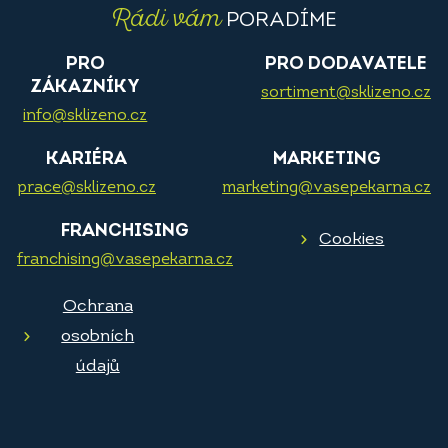
Rádi vám
PORADÍME
PRO
PRO DODAVATELE
ZÁKAZNÍKY
sortiment@sklizeno.cz
info@sklizeno.cz
KARIÉRA
MARKETING
prace@sklizeno.cz
marketing@vasepekarna.cz
FRANCHISING
Cookies
franchising@vasepekarna.cz
Ochrana
osobních
údajů