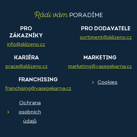
Rádi vám
PORADÍME
PRO
PRO DODAVATELE
ZÁKAZNÍKY
sortiment@sklizeno.cz
info@sklizeno.cz
KARIÉRA
MARKETING
prace@sklizeno.cz
marketing@vasepekarna.cz
FRANCHISING
Cookies
franchising@vasepekarna.cz
Ochrana
osobních
údajů