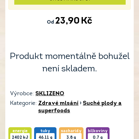
23,90
Kč
Od
Produkt momentálně bohužel
není skladem.
Výrobce:
SKLIZENO
Kategorie:
Zdravé mlsání
›
Suché plody a
superfoods
energie
tuky
sacharidy
bílkoviny
2402
kJ
46.11
g
3.8
g
0.7
g