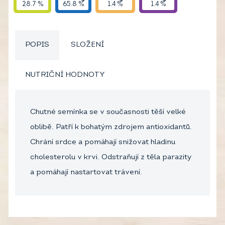
28.7 %
65.8 %
1.4 %
1.4 %
POPIS
SLOŽENÍ
NUTRIČNÍ HODNOTY
Chutné semínka se v současnosti těší velké
oblibě. Patří k bohatým zdrojem antioxidantů.
Chrání srdce a pomáhají snižovat hladinu
cholesterolu v krvi. Odstraňují z těla parazity
a pomáhají nastartovat trávení.