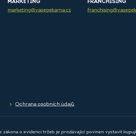
MARKETING
FRANCHISING
marketing@vasepekarna.cz
franchising@vasepek
Ochrana osobních údajů
e zákona o evidenci tržeb je prodávající povinen vystavit kupu