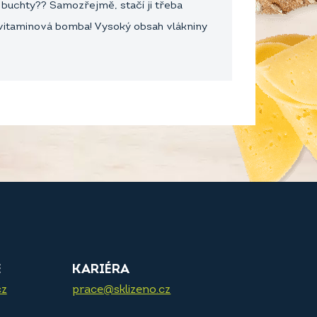
o buchty?? Samozřejmě, stačí ji třeba
o vitaminová bomba! Vysoký obsah vlákniny
E
KARIÉRA
cz
prace@sklizeno.cz