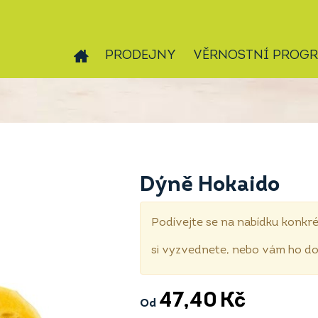
PRODEJNY
VĚRNOSTNÍ PROG
Dýně Hokaido
Podívejte se na nabídku konkré
si vyzvednete, nebo vám ho 
47,40
Kč
Od