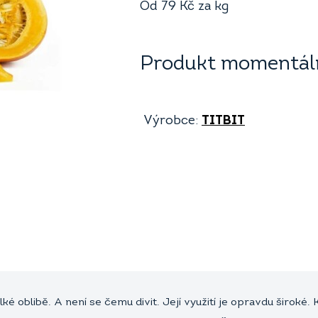
Od
79
Kč
za kg
Produkt momentáln
Výrobce:
TITBIT
ké oblibě. A není se čemu divit. Její využití je opravdu širo