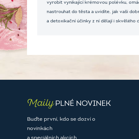
vyrobit vynikající krémovou polévku, omáčk
nastrouhat do těsta a uvidíte, jak vaši d
a detoxikační účinky z ní dělají i skvělého 
Maily
PLNÉ NOVINEK
Buďte první, kdo se dozví o
novinkách
a speciálních akcích.