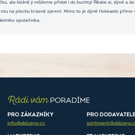
u, ale klidně ji můžeme přidat i do buchty! Říkáte si, dýně a d
obrotu na plechu krásně zjemní. Mimo to je dýně Hokkaido přím
dietního společníka.
Rádi vám
PORADÍME
PRO ZÁKAZNÍKY
PRO DODAVATEL
info@sklizeno.cz
sortiment@sklizeno.