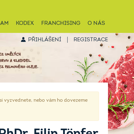
RAM
KODEX
FRANCHISING
O NÁS
PŘIHLÁŠENÍ
REGISTRACE
p si vyzvednete, nebo vám ho dovezeme
hDr. Filip Töpfer