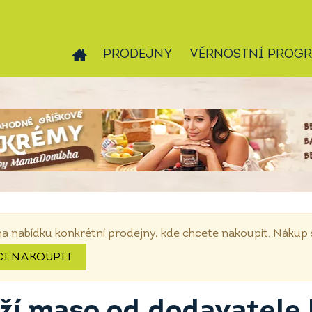
PRODEJNY
VĚRNOSTNÍ PROG
na nabídku konkrétní prodejny, kde chcete nakoupit. Náku
CI NAKOUPIT
í maso od dodavatele P