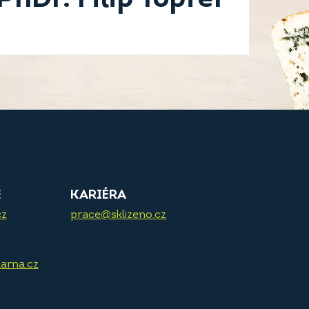
E
KARIÉRA
cz
prace@sklizeno.cz
arna.cz