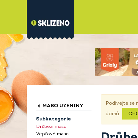
Podívejte se 
MASO UZENINY
domů.
CH
Subkategorie
Drůbeží maso
Drůbež
Vepřové maso