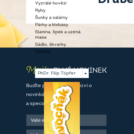
Vyzrálé hovězí
Ryby
Šunky a salámy
Párky a klobásy
Slanina, špek a uzená
masa
Sádlo, škvarky
Ostatní
Dodavatelé
Maily
PLNÉ NOVINEK
PhDr. Filip Töpfer
Buďte první, kdo se dozví o
novinkách
a speciálních akcích.