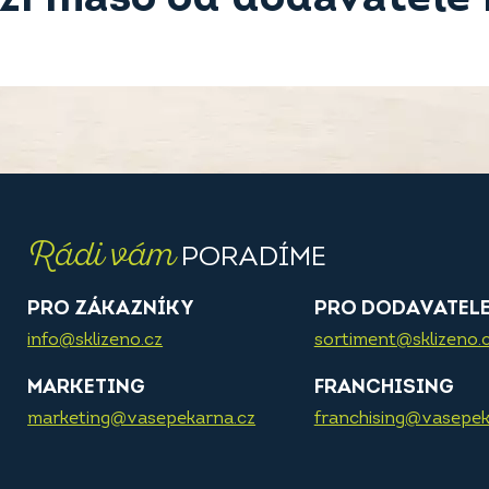
Rádi vám
PORADÍME
PRO ZÁKAZNÍKY
PRO DODAVATEL
info@sklizeno.cz
sortiment@sklizeno.
MARKETING
FRANCHISING
marketing@vasepekarna.cz
franchising@vasepek