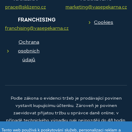
prace@sklizeno.cz
marketing@vasepekarna.cz
FRANCHISING
Cookies
franchising@vasepekarna.cz
Ochrana
osobních
údajů
Podle zákona o evidenci tržeb je prodávající povinen
vystavit kupujícímu účtenku. Zároveň je povinen
zaevidovat přijatou tržbu u správce daně online; v
případě technického výpadku pak nejpozději do 48 hodin.
Tento web používá k poskytování služeb, personalizaci reklam a
© 2026
Vaše pekárna a.s.