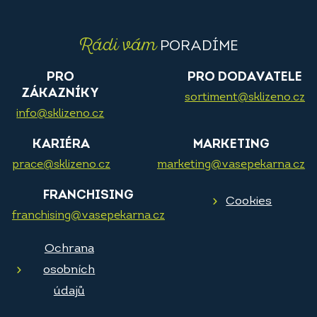
Rádi vám
PORADÍME
PRO
PRO DODAVATELE
ZÁKAZNÍKY
sortiment@sklizeno.cz
info@sklizeno.cz
KARIÉRA
MARKETING
prace@sklizeno.cz
marketing@vasepekarna.cz
FRANCHISING
Cookies
franchising@vasepekarna.cz
Ochrana
osobních
údajů