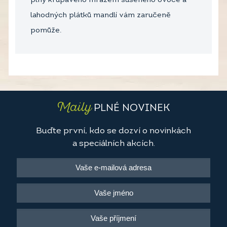
plný křupavého mrazem sušeného ovoce a
lahodných plátků mandlí vám zaručeně
pomůže.
Maily
PLNÉ NOVINEK
Buďte první, kdo se dozví o novinkách
a speciálních akcích.