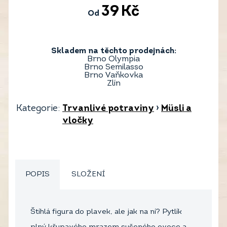
39
Kč
Od
Skladem na těchto prodejnách:
Brno Olympia
Brno Semilasso
Brno Vaňkovka
Zlín
Kategorie:
Trvanlivé potraviny
›
Müsli a
vločky
POPIS
SLOŽENÍ
Štíhlá figura do plavek, ale jak na ní? Pytlík