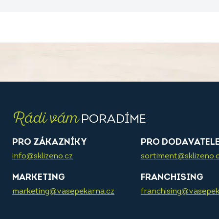
Rádi vám
PORADÍME
PRO ZÁKAZNÍKY
PRO DODAVATEL
info@sklizeno.cz
sortiment@sklizeno.
MARKETING
FRANCHISING
marketing@vasepekarna.cz
franchising@vasepek