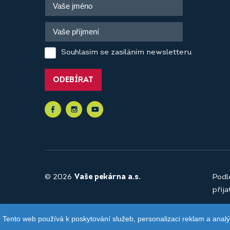
Souhlasím se zasíláním newsletteru
ODEBÍRAT
© 2026
Vaše pekárna a.s.
Podl
přij
Tento web používá k poskytování služeb, personalizaci reklam a anal