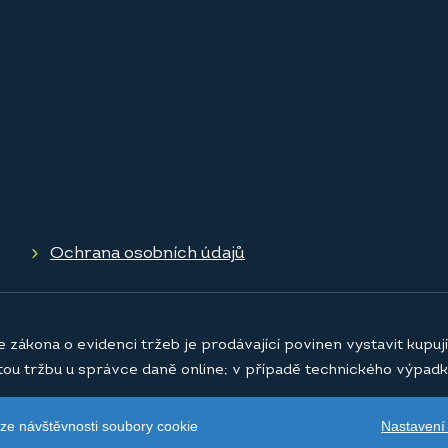
Ochrana osobních údajů
e zákona o evidenci tržeb je prodávající povinen vystavit kupu
atou tržbu u správce daně online; v případě technického výpadk
Nastavení
ýze návštěvnosti soubory cookie