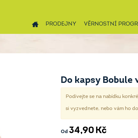
PRODEJNY
VĚRNOSTNÍ PROG
Do kapsy Bobule v
Podívejte se na nabídku konkré
si vyzvednete, nebo vám ho 
34,90
Kč
Od