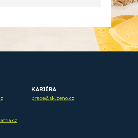
E
KARIÉRA
cz
prace@sklizeno.cz
arna.cz