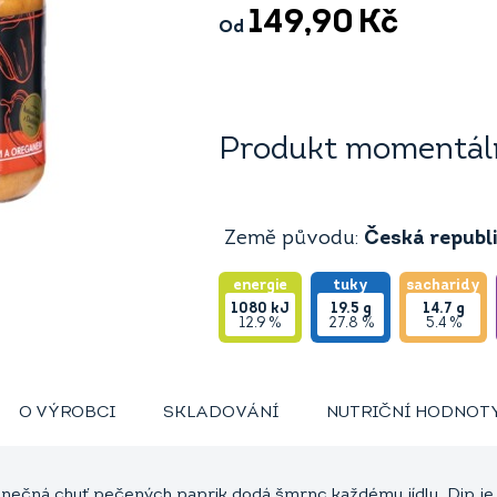
149,90
Kč
Od
Produkt momentáln
Země původu:
Česká republ
energie
tuky
sacharidy
1080
kJ
19.5
g
14.7
g
12.9 %
27.8 %
5.4 %
O VÝROBCI
SKLADOVÁNÍ
NUTRIČNÍ HODNOT
inečná chuť pečených paprik dodá šmrnc každému jídlu. Dip 