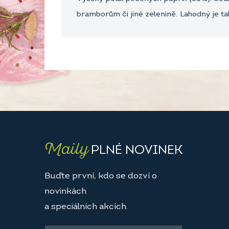
bramborům či jiné zelenině. Lahodný je ta
Maily
PLNÉ NOVINEK
Buďte první, kdo se dozví o
novinkách
a speciálních akcích.