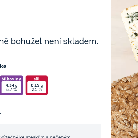
ě bohužel není skladem.
ika
bílkoviny
sůl
4.34
g
0.15
g
8.7 %
2.5 %
Y
je výtečný ke steakům a pečeným