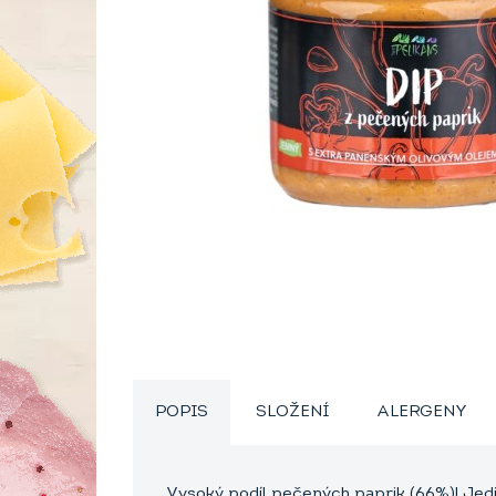
POPIS
SLOŽENÍ
ALERGENY
Vysoký podíl pečených paprik (66%)! Jed