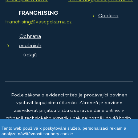
prace@sklizeno.cz
marketing@vasepekarna.cz
FRANCHISING
Cookies
franchising@vasepekarna.cz
Ochrana
osobních
údajů
Podle zákona o evidenci tržeb je prodávající povinen
vystavit kupujícímu účtenku. Zároveň je povinen
zaevidovat přijatou tržbu u správce daně online; v
případě technického výpadku pak nejpozději do 48 hodin.
Tento web používá k poskytování služeb, personalizaci reklam a
© 2026
Vaše pekárna a.s.
analýze návštěvnosti soubory cookie