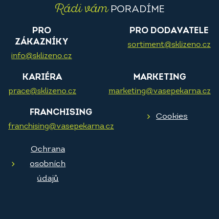
Rádi vám
PORADÍME
PRO
PRO DODAVATELE
ZÁKAZNÍKY
sortiment@sklizeno.cz
info@sklizeno.cz
KARIÉRA
MARKETING
prace@sklizeno.cz
marketing@vasepekarna.cz
FRANCHISING
Cookies
franchising@vasepekarna.cz
Ochrana
osobních
údajů