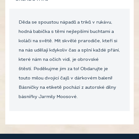
Děda se spoustou nápadů a triků v rukávu,
hodná babička s těmi nejlepšími buchtami a
koláči na světě. Mít skvělé prarodiče, kteří si
na nás udělají kdykoliv čas a splní každé přání,
které nám na očích vidí, je obrovské
štěstí. Poděkujme jim za to! Obdarujte je
touto milou dvojicí čajů v dárkovém balení!
Básničky na etiketě pochází z autorské dílny
básnířky Jarmily Moosové.