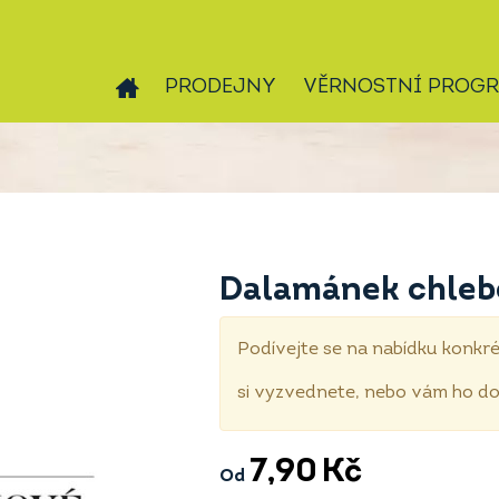
PRODEJNY
VĚRNOSTNÍ PROG
Dalamánek chleb
Podívejte se na nabídku konkré
si vyzvednete, nebo vám ho 
7,90
Kč
Od