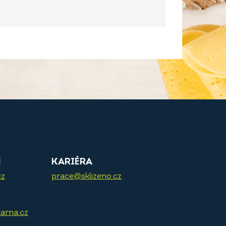
E
KARIÉRA
cz
prace@sklizeno.cz
arna.cz