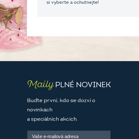
si vyberte a ochutnejte!
Maily
PLNÉ NOVINEK
Buďte první, kdo se dozví o
novinkách
a speciálních akcích.