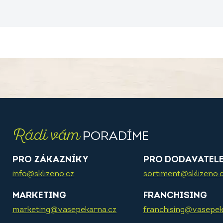
Rádi vám
PORADÍME
PRO ZÁKAZNÍKY
PRO DODAVATEL
info@sklizeno.cz
sortiment@sklizeno.
MARKETING
FRANCHISING
marketing@vasepekarna.cz
franchising@vasepek