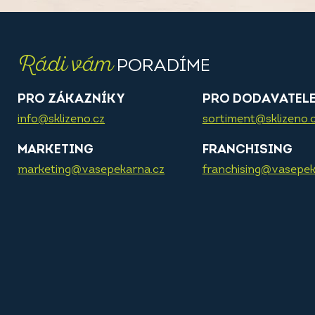
Rádi vám
PORADÍME
PRO ZÁKAZNÍKY
PRO DODAVATEL
info@sklizeno.cz
sortiment@sklizeno.
MARKETING
FRANCHISING
marketing@vasepekarna.cz
franchising@vasepek