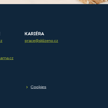
E
KARIÉRA
cz
prace@sklizeno.cz
arna.cz
Cookies