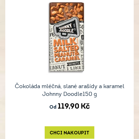
Čokoláda mléčná, slané arašídy a karamel
Johnny Doodle150 g
119,90
Kč
Od
CHCI NAKOUPIT