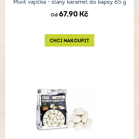
Mixit vajíčka - slaný karamel do kapsy 65 g
67,90
Kč
Od
CHCI NAKOUPIT