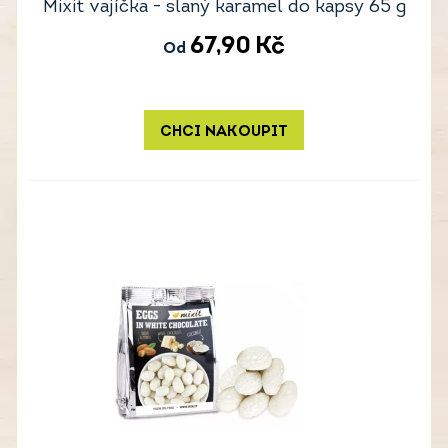
Mixit vajíčka - slaný karamel do kapsy 65 g
67,90
Kč
Od
CHCI NAKOUPIT