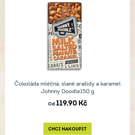
Čokoláda mléčná, slané arašídy a karamel
Johnny Doodle150 g
119,90
Kč
Od
CHCI NAKOUPIT