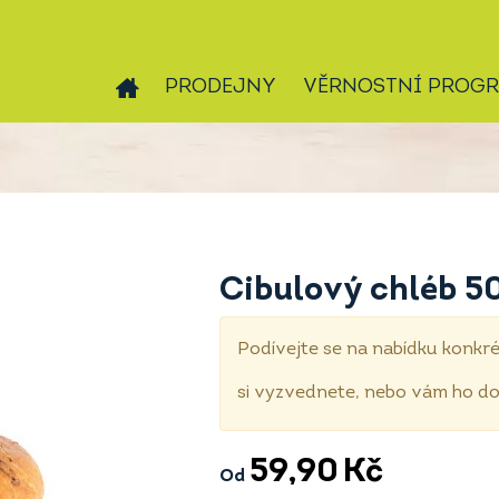
PRODEJNY
VĚRNOSTNÍ PROG
Cibulový chléb 5
Podívejte se na nabídku konkré
si vyzvednete, nebo vám ho 
59,90
Kč
Od