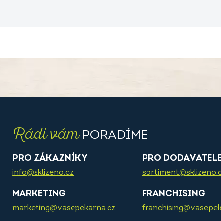
Rádi vám
PORADÍME
PRO ZÁKAZNÍKY
PRO DODAVATEL
info@sklizeno.cz
sortiment@sklizeno.
MARKETING
FRANCHISING
marketing@vasepekarna.cz
franchising@vasepek