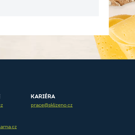
E
KARIÉRA
cz
prace@sklizeno.cz
arna.cz