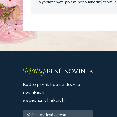
vychlazeným pivem nebo lahodným vínk
Maily
PLNÉ NOVINEK
Buďte první, kdo se dozví o
novinkách
a speciálních akcích.