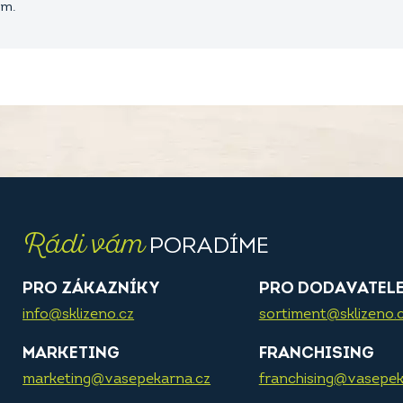
em.
Rádi vám
PORADÍME
PRO ZÁKAZNÍKY
PRO DODAVATEL
info@sklizeno.cz
sortiment@sklizeno.
MARKETING
FRANCHISING
marketing@vasepekarna.cz
franchising@vasepek