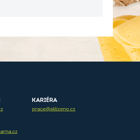
E
KARIÉRA
cz
prace@sklizeno.cz
arna.cz