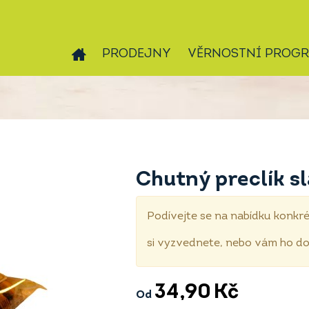
PRODEJNY
VĚRNOSTNÍ PROG
Chutný preclík s
Podívejte se na nabídku konkré
si vyzvednete, nebo vám ho 
34,90
Kč
Od