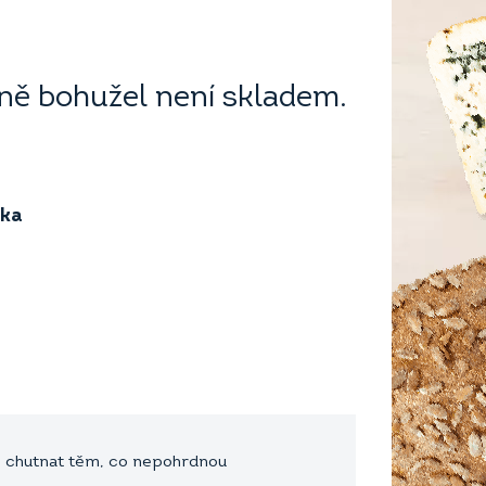
ě bohužel není skladem.
ika
e chutnat těm, co nepohrdnou