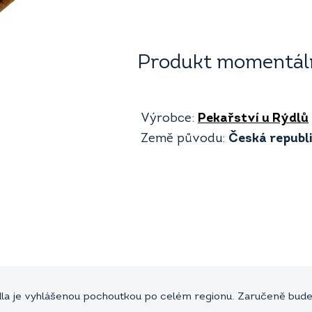
Produkt momentáln
Výrobce:
Pekařství u Rýdlů
Země původu:
Česká republ
dla je vyhlášenou pochoutkou po celém regionu. Zaručeně bud