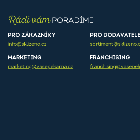
Rádi vám
PORADÍME
PRO ZÁKAZNÍKY
PRO DODAVATEL
info@sklizeno.cz
sortiment@sklizeno.
MARKETING
FRANCHISING
marketing@vasepekarna.cz
franchising@vasepek