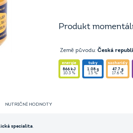
Produkt momentáln
Země původu:
Česká republ
energie
tuky
sacharidy
866
kJ
1.08
g
47.7
g
10.3 %
1.5 %
17.6 %
NUTRIČNÍ HODNOTY
dická
specialita
.