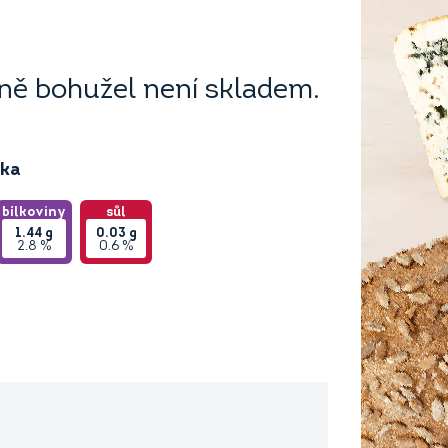
ě bohužel není skladem.
ika
bílkoviny
sůl
1.44
g
0.03
g
2.8 %
0.6 %