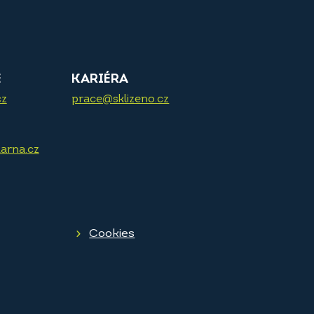
E
KARIÉRA
cz
prace@sklizeno.cz
arna.cz
Cookies