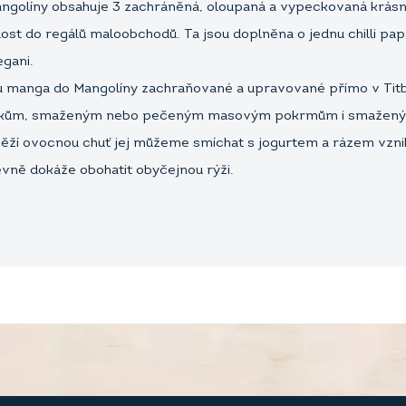
golíny obsahuje 3 zachráněná, oloupaná a vypeckovaná krásně
st do regálů maloobchodů. Ta jsou doplněna o jednu chilli papr
gani.
ou manga do Mangolíny zachraňované a upravované přímo v Tit
akům, smaženým nebo pečeným masovým pokrmům i smaženým s
ěží ovocnou chuť jej můžeme smíchat s jogurtem a rázem vznik
revně dokáže obohatit obyčejnou rýži.