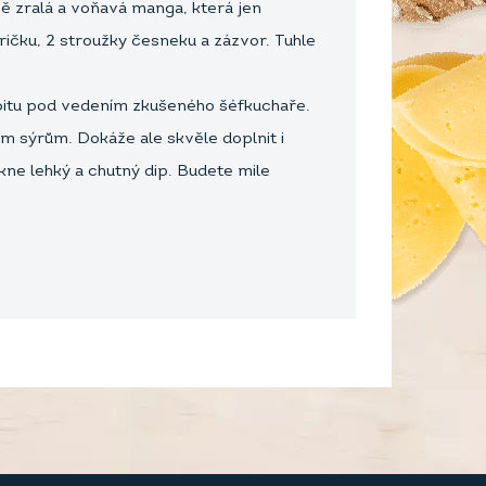
 zralá a voňavá manga, která jen
ičku, 2 stroužky česneku a zázvor. Tuhle
bitu pod vedením zkušeného šéfkuchaře.
ýrům. Dokáže ale skvěle doplnit i
ne lehký a chutný dip. Budete mile