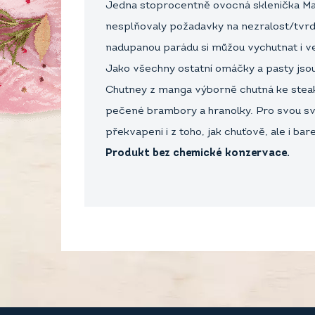
Jedna stoprocentně ovocná sklenička Man
nesplňovaly požadavky na nezralost/tvrdo
nadupanou parádu si můžou vychutnat i ve
Jako všechny ostatní omáčky a pasty js
Chutney z manga výborně chutná ke ste
pečené brambory a hranolky. Pro svou sv
překvapeni i z toho, jak chuťově, ale i ba
Produkt bez chemické konzervace.