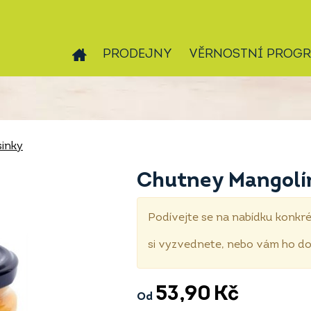
PRODEJNY
VĚRNOSTNÍ PROG
inky
Chutney Mangolí
Podívejte se na nabídku konkré
si vyzvednete, nebo vám ho 
53,90
Kč
Od