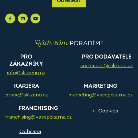
ODEBÍRAT
Rádi vám
PORADÍME
PRO
PRO DODAVATELE
ZÁKAZNÍKY
sortiment@sklizeno.cz
info@sklizeno.cz
KARIÉRA
MARKETING
prace@sklizeno.cz
marketing@vasepekarna.cz
FRANCHISING
Cookies
franchising@vasepekarna.cz
Ochrana