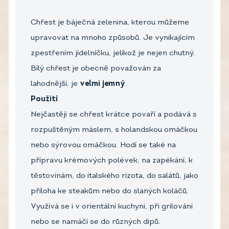
Chřest je báječná zelenina, kterou můžeme
upravovat na mnoho způsobů. Je vynikajícím
zpestřením jídelníčku, jelikož je nejen chutný.
Bílý chřest je obecně považován za
lahodnější, je
velmi jemný
.
Použití
Nejčastěji se chřest krátce povaří a podává s
rozpuštěným máslem, s holandskou omáčkou
nebo sýrovou omáčkou. Hodí se také na
přípravu krémových polévek, na zapékání, k
těstovinám, do italského rizota, do salátů, jako
příloha ke steakům nebo do slaných koláčů.
Využívá se i v orientální kuchyni, při grilování
nebo se namáčí se do různých dipů.