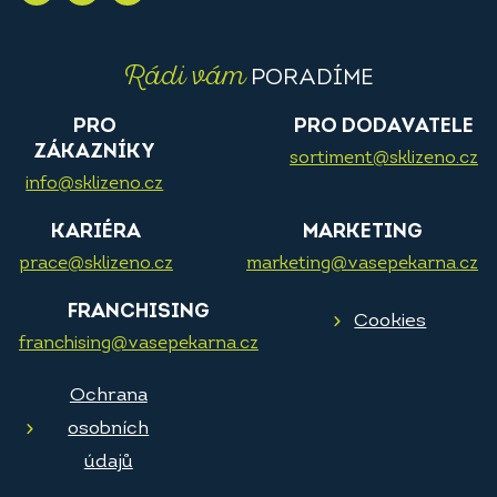
Rádi vám
PORADÍME
PRO
PRO DODAVATELE
ZÁKAZNÍKY
sortiment@sklizeno.cz
info@sklizeno.cz
KARIÉRA
MARKETING
prace@sklizeno.cz
marketing@vasepekarna.cz
FRANCHISING
Cookies
franchising@vasepekarna.cz
Ochrana
osobních
údajů