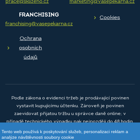
prace@sklizeno.cz
marketing@vasepekarna.cz
FRANCHISING
Cookies
franchising@vasepekarna.cz
Ochrana
osobních
údajů
Podle zákona o evidenci tržeb je prodávající povinen
vystavit kupujícímu účtenku. Zároveň je povinen
zaevidovat přijatou tržbu u správce daně online; v
případě technického výpadku pak nejpozději do 48 hodin.
Tento web používá k poskytování služeb, personalizaci reklam a
© 2026
Vaše pekárna a.s.
analýze návštěvnosti soubory cookie