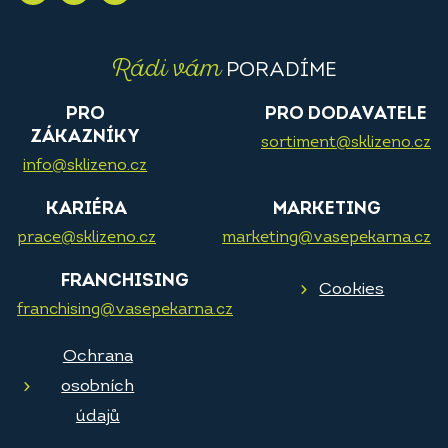
Rádi vám
PORADÍME
PRO
PRO DODAVATELE
ZÁKAZNÍKY
sortiment@sklizeno.cz
info@sklizeno.cz
KARIÉRA
MARKETING
prace@sklizeno.cz
marketing@vasepekarna.cz
FRANCHISING
Cookies
franchising@vasepekarna.cz
Ochrana
osobních
údajů