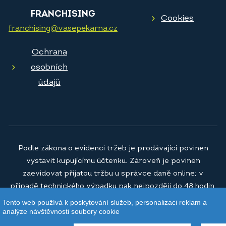
FRANCHISING
Cookies
franchising@vasepekarna.cz
Ochrana
osobních
údajů
Podle zákona o evidenci tržeb je prodávající povinen
vystavit kupujícímu účtenku. Zároveň je povinen
zaevidovat přijatou tržbu u správce daně online; v
případě technického výpadku pak nejpozději do 48 hodin.
Tento web používá k poskytování služeb, personalizaci reklam a
© 2026
Vaše pekárna a.s.
analýze návštěvnosti soubory cookie