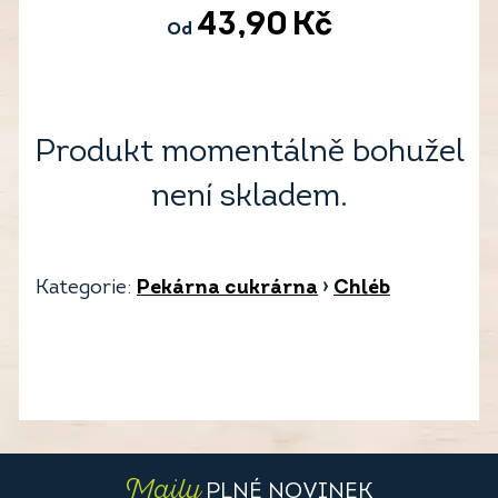
43,90
Kč
Od
Produkt momentálně bohužel
není skladem.
Kategorie:
Pekárna cukrárna
›
Chléb
Maily
PLNÉ NOVINEK