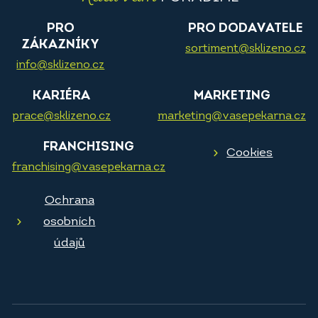
PRO
PRO DODAVATELE
ZÁKAZNÍKY
sortiment@sklizeno.cz
info@sklizeno.cz
KARIÉRA
MARKETING
prace@sklizeno.cz
marketing@vasepekarna.cz
FRANCHISING
Cookies
franchising@vasepekarna.cz
Ochrana
osobních
údajů