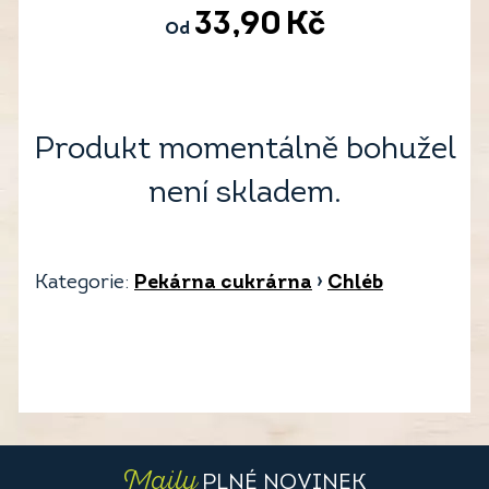
33,90
Kč
Od
Produkt momentálně bohužel
není skladem.
Kategorie:
Pekárna cukrárna
›
Chléb
Maily
PLNÉ NOVINEK