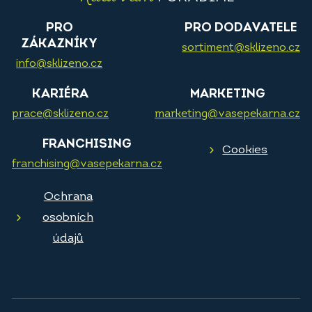
PRO
PRO DODAVATELE
ZÁKAZNÍKY
sortiment@sklizeno.cz
info@sklizeno.cz
KARIÉRA
MARKETING
prace@sklizeno.cz
marketing@vasepekarna.cz
FRANCHISING
Cookies
franchising@vasepekarna.cz
Ochrana
osobních
údajů