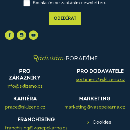
Souhlasím se zasíláním newsletteru
ODEBÍRAT
Rádi vám
PORADÍME
PRO
PRO DODAVATELE
ZÁKAZNÍKY
sortiment@sklizeno.cz
info@sklizeno.cz
KARIÉRA
MARKETING
prace@sklizeno.cz
marketing@vasepekarna.cz
FRANCHISING
Cookies
franchising@vasepekarna.cz