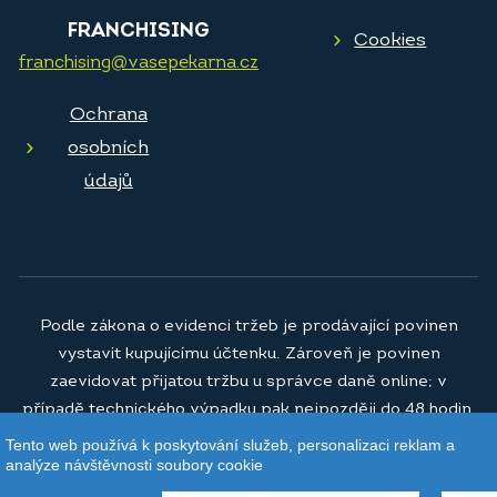
FRANCHISING
Cookies
franchising@vasepekarna.cz
Ochrana
osobních
údajů
Podle zákona o evidenci tržeb je prodávající povinen
vystavit kupujícímu účtenku. Zároveň je povinen
zaevidovat přijatou tržbu u správce daně online; v
případě technického výpadku pak nejpozději do 48 hodin.
Tento web používá k poskytování služeb, personalizaci reklam a
© 2026
Vaše pekárna a.s.
analýze návštěvnosti soubory cookie