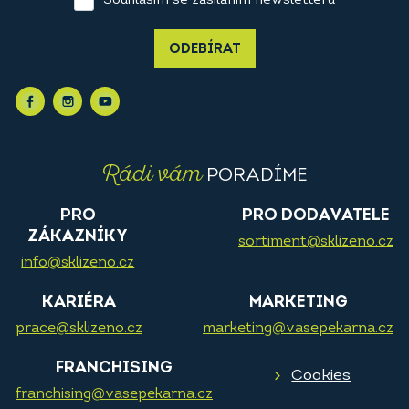
Souhlasím se zasíláním newsletteru
ODEBÍRAT
Rádi vám
PORADÍME
PRO
PRO DODAVATELE
ZÁKAZNÍKY
sortiment@sklizeno.cz
info@sklizeno.cz
KARIÉRA
MARKETING
prace@sklizeno.cz
marketing@vasepekarna.cz
FRANCHISING
Cookies
franchising@vasepekarna.cz