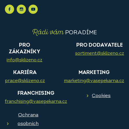
Rádi vám
PORADÍME
PRO
PRO DODAVATELE
ZÁKAZNÍKY
sortiment@sklizeno.cz
info@sklizeno.cz
KARIÉRA
MARKETING
prace@sklizeno.cz
marketing@vasepekarna.cz
FRANCHISING
Cookies
franchising@vasepekarna.cz
Ochrana
osobních