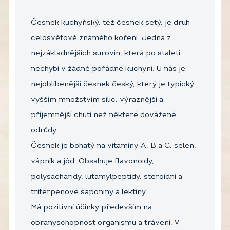
Česnek kuchyňský, též česnek setý, je druh
celosvětově známého koření. Jedna z
nejzákladnějších surovin, která po staletí
nechybí v žádné pořádné kuchyni. U nás je
nejoblíbenější česnek český, který je typický
vyšším množstvím silic, výraznější a
příjemnější chutí než některé dovážené
odrůdy.
Česnek je bohatý na vitamíny A. B a C, selen,
vápník a jód. Obsahuje flavonoidy,
polysacharidy, lutamylpeptidy, steroidní a
triterpenové saponiny a lektiny.
Má pozitivní účinky především na
obranyschopnost organismu a trávení. V