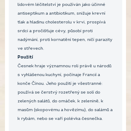
lidovém léčitelství je používán jako účinné
antiseptikum a antibiotikum, snižuje krevní
tlak a hladinu cholesterolu v krvi, prospívá
srdci a pročišťuje cévy, působí proti
nadýmání, proti kornatění tepen, ničí parazity
ve střevech.
Použití
Česnek hraje významnou roli právě u národů
s vyhlášenou kuchyní, počínaje Francií a
konče Čínou. Jeho použití je všestranné:
používá se čerstvý rozetřený se solí do
zelených salátů, do omáček, k zelenině, k
masům (skopovému a hovězímu), do salámů a
k rybám, nebo se vaří polévka česnečka.