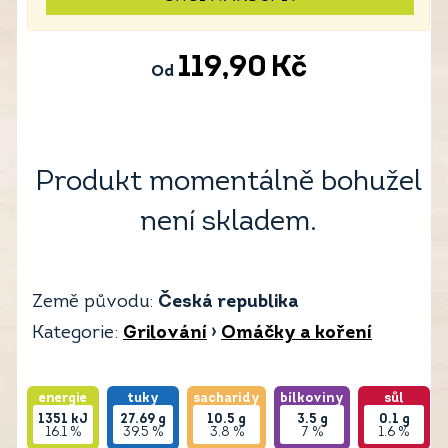
119,90
Kč
Od
Produkt momentálně bohužel
není skladem.
Země původu:
Česká republika
Kategorie:
Grilování
›
Omáčky a koření
energie
tuky
sacharidy
bílkoviny
sůl
1351
kJ
27.69
g
10.5
g
3.5
g
0.1
g
16.1 %
39.5 %
3.8 %
7 %
1.6 %