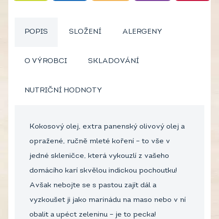
POPIS
SLOŽENÍ
ALERGENY
O VÝROBCI
SKLADOVÁNÍ
NUTRIČNÍ HODNOTY
Kokosový olej, extra panenský olivový olej a
opražené, ručně mleté koření – to vše v
jedné skleničce, která vykouzlí z vašeho
domácího karí skvělou indickou pochoutku!
Avšak nebojte se s pastou zajít dál a
vyzkoušet ji jako marinádu na maso nebo v ní
obalit a upéct zeleninu – je to pecka!