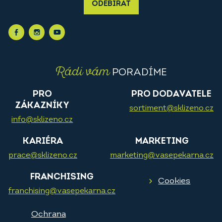
ODEBÍRAT
Rádi vám
PORADÍME
PRO
PRO DODAVATELE
ZÁKAZNÍKY
sortiment@sklizeno.cz
info@sklizeno.cz
KARIÉRA
MARKETING
prace@sklizeno.cz
marketing@vasepekarna.cz
FRANCHISING
Cookies
franchising@vasepekarna.cz
Ochrana