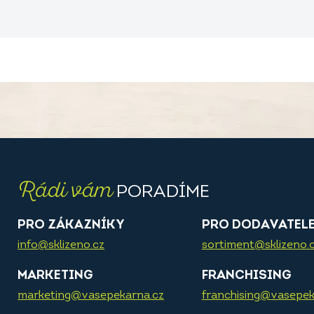
Rádi vám
PORADÍME
PRO ZÁKAZNÍKY
PRO DODAVATEL
info@sklizeno.cz
sortiment@sklizeno.
MARKETING
FRANCHISING
marketing@vasepekarna.cz
franchising@vasepek