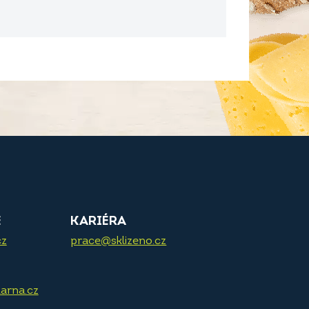
E
KARIÉRA
cz
prace@sklizeno.cz
arna.cz