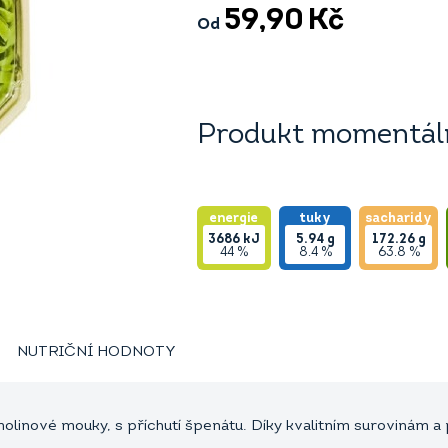
59,90
Kč
Od
Produkt momentáln
energie
tuky
sacharidy
3686
kJ
5.94
g
172.26
g
44 %
8.4 %
63.8 %
NUTRIČNÍ HODNOTY
molinové mouky, s příchutí špenátu. Díky kvalitním surovinám 