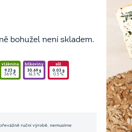
ě bohužel není skladem.
vláknina
bílkoviny
sůl
9.23
g
30.69
g
0.03
g
36.9 %
61.3 %
0.5 %
a převážně ruční výrobě, nemusíme