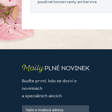
používat konzervanty ani barviva.
Maily
PLNÉ NOVINEK
Buďte první, kdo se dozví o
novinkách
a speciálních akcích.