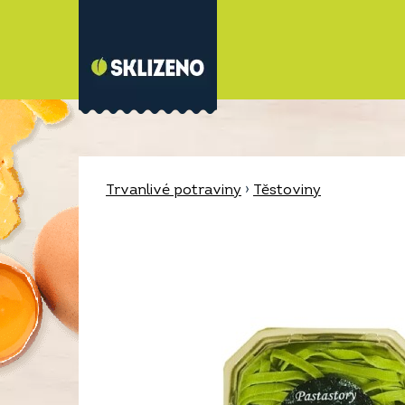
Trvanlivé potraviny
›
Těstoviny