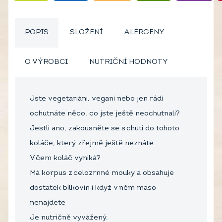
POPIS
SLOŽENÍ
ALERGENY
O VÝROBCI
NUTRIČNÍ HODNOTY
Jste vegetariáni, vegani nebo jen rádi
ochutnáte něco, co jste ještě neochutnali?
Jestli ano, zakousněte se s chutí do tohoto
koláče, který zřejmě ještě neznáte.
V čem koláč vyniká?
Má korpus z celozrnné mouky a obsahuje
dostatek bílkovin i když v něm maso
nenajdete
Je nutričně vyvážený.