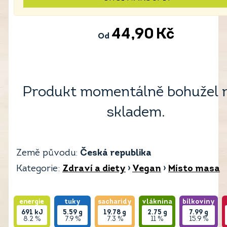
44,90
Kč
Od
Produkt momentálně bohužel 
skladem.
Země původu:
Česká republika
Kategorie:
Zdraví a diety
›
Vegan
›
Místo masa
energie
tuky
sacharidy
vláknina
bílkoviny
691
kJ
5.59
g
19.78
g
2.75
g
7.99
g
8.2 %
7.9 %
7.3 %
11 %
15.9 %