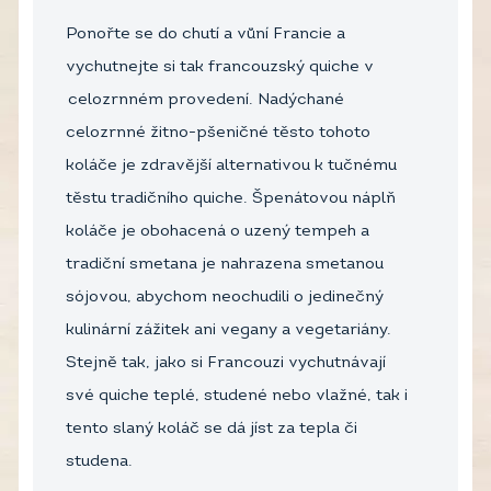
Ponořte se do chutí a vůní Francie a
vychutnejte si tak francouzský quiche v
celozrnném provedení. Nadýchané
celozrnné žitno-pšeničné těsto tohoto
koláče je zdravější alternativou k tučnému
těstu tradičního quiche. Špenátovou náplň
koláče je obohacená o uzený tempeh a
tradiční smetana je nahrazena smetanou
sójovou, abychom neochudili o jedinečný
kulinární zážitek ani vegany a vegetariány.
Stejně tak, jako si Francouzi vychutnávají
své quiche teplé, studené nebo vlažné, tak i
tento slaný koláč se dá jíst za tepla či
studena.