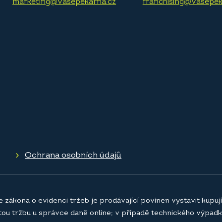
marketing@vasepekarna.cz
franchising@vasepek
Ochrana osobních údajů
e zákona o evidenci tržeb je prodávající povinen vystavit kupu
atou tržbu u správce daně online; v případě technického výpadk