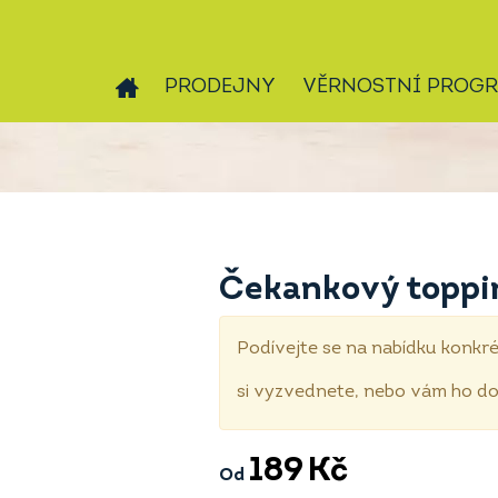
PRODEJNY
VĚRNOSTNÍ PROG
Čekankový toppin
Podívejte se na nabídku konkré
si vyzvednete, nebo vám ho 
189
Kč
Od