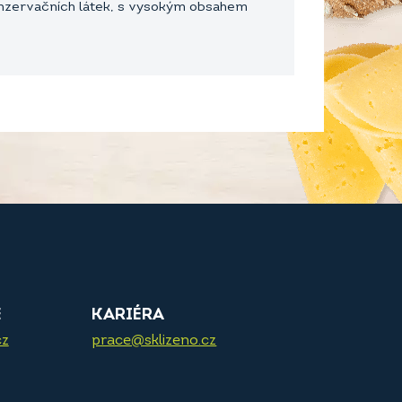
konzervačních látek, s vysokým obsahem
E
KARIÉRA
cz
prace@sklizeno.cz