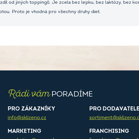
zdíl od jiných toppingů. Je zcela bez lepku, bez laktózy, bez 
otou. Proto je vhodná pro všechny druhy diet.
Rádi vám
PORADÍME
PRO ZÁKAZNÍKY
PRO DODAVATEL
info@sklizeno.cz
sortiment@sklizeno.
MARKETING
FRANCHISING