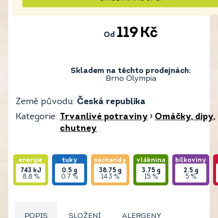
119
Kč
Od
Skladem na těchto prodejnách:
Brno Olympia
Země původu:
Česká republika
Kategorie:
Trvanlivé potraviny
›
Omáčky, dipy,
chutney
energie
tuky
sacharidy
vláknina
bílkoviny
743
kJ
0.5
g
38.75
g
3.75
g
2.5
g
8.8 %
0.7 %
14.3 %
15 %
5 %
POPIS
SLOŽENÍ
ALERGENY