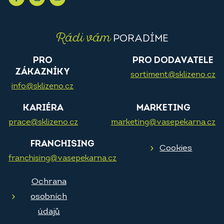
Rádi vám
PORADÍME
PRO
PRO DODAVATELE
ZÁKAZNÍKY
sortiment@sklizeno.cz
info@sklizeno.cz
KARIÉRA
MARKETING
prace@sklizeno.cz
marketing@vasepekarna.cz
FRANCHISING
Cookies
franchising@vasepekarna.cz
Ochrana
osobních
údajů