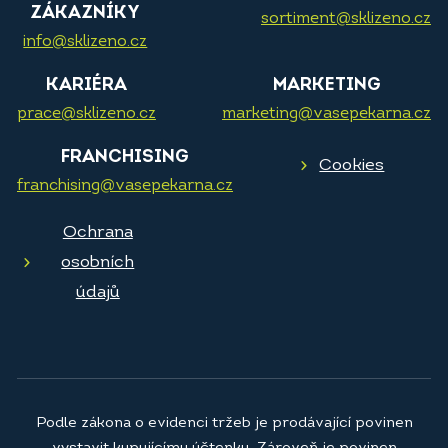
ZÁKAZNÍKY
sortiment@sklizeno.cz
info@sklizeno.cz
KARIÉRA
MARKETING
prace@sklizeno.cz
marketing@vasepekarna.cz
FRANCHISING
Cookies
franchising@vasepekarna.cz
Ochrana
osobních
údajů
Podle zákona o evidenci tržeb je prodávající povinen