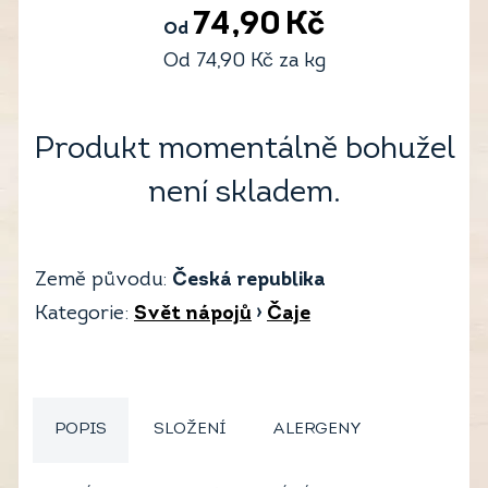
74,90
Kč
Od
Od
74,90
Kč
za kg
Produkt momentálně bohužel
není skladem.
Země původu:
Česká republika
Kategorie:
Svět nápojů
›
Čaje
POPIS
SLOŽENÍ
ALERGENY