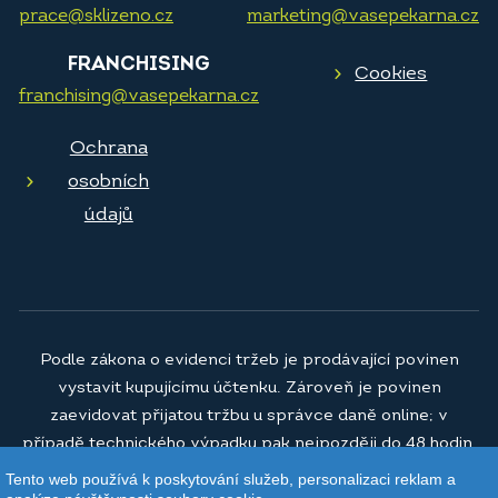
prace@sklizeno.cz
marketing@vasepekarna.cz
FRANCHISING
Cookies
franchising@vasepekarna.cz
Ochrana
osobních
údajů
Podle zákona o evidenci tržeb je prodávající povinen
vystavit kupujícímu účtenku. Zároveň je povinen
zaevidovat přijatou tržbu u správce daně online; v
případě technického výpadku pak nejpozději do 48 hodin.
Tento web používá k poskytování služeb, personalizaci reklam a
© 2026
Vaše pekárna a.s.