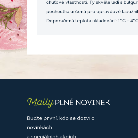
chuťové vlastnosti. Ty skvěle ladí s bulg
pochoutka určená pro opravdové labužní
Doporučená teplota skladování: 1°C - 4°C
Maily
PLNÉ NOVINEK
Buďte první, kdo se dozví o
novinkách
a speciálních akcích.