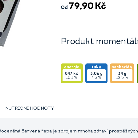
79,90
Kč
Od
Produkt momentáln
energie
tuky
sacharidy
847
kJ
3.06
g
34
g
10.1 %
4.3 %
12.5 %
NUTRIČNÍ HODNOTY
nedoceněná červená řepa je zdrojem mnoha zdraví prospěšných