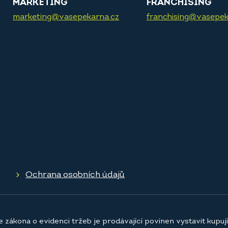
MARKETING
FRANCHISING
marketing@vasepekarna.cz
franchising@vasepek
Ochrana osobních údajů
e zákona o evidenci tržeb je prodávající povinen vystavit kupu