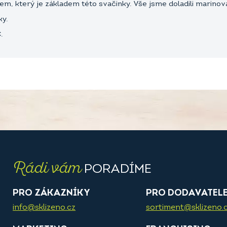
urem, který je základem této svačinky. Vše jsme doladili marin
ky.
.
Rádi vám
PORADÍME
PRO ZÁKAZNÍKY
PRO DODAVATEL
info@sklizeno.cz
sortiment@sklizeno.