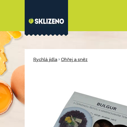
Rychlá jídla
›
Ohřej a sněz