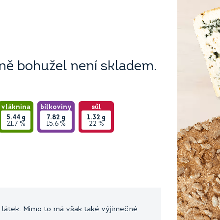
ě bohužel není skladem.
vláknina
bílkoviny
sůl
5.44
g
7.82
g
1.32
g
21.7 %
15.6 %
22 %
 látek. Mimo to má však také výjimečné