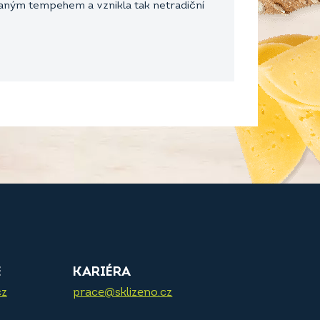
ovaným tempehem a vznikla tak netradiční
E
KARIÉRA
cz
prace@sklizeno.cz